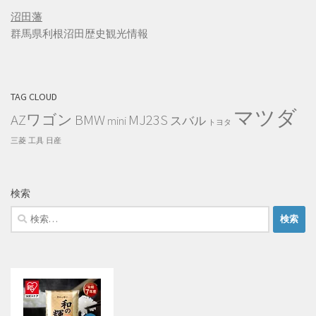
沼田藩
群馬県利根沼田歴史観光情報
TAG CLOUD
マツダ
AZワゴン
BMW
MJ23S
mini
スバル
トヨタ
三菱
工具
日産
検索
検
索: