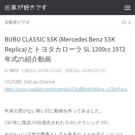
コンテンツへスキップ
自動車ビデオ
0
BUBU CLASSIC SSK (Mercedes Benz SSK
Replica)とトヨタカローラ SL 1200cc 1972
年式の紹介動画
BY
DRTE
· 公開済み
2019年1月15日
· 更新済み
2019年1月17日
YOUTUBE: OldCars Channel
https://www.youtube.com/channel/UCBgBBhdV9o8oa_o753nFarw
年末の雪がない寒い日に動画を作ってみました。
1987年に限定200台発売された BUBU クラシック SSK。
あのルパン三世の愛車としても有名な メルセデス・ベンツ