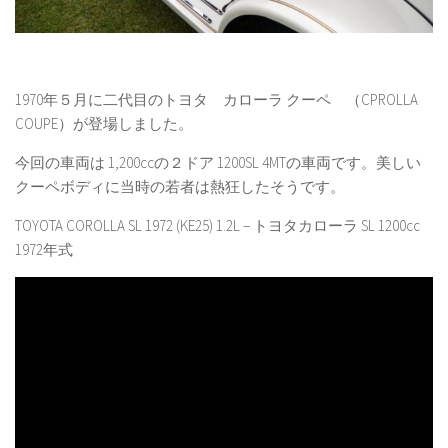
1970年５月に二代目のトヨタ カローラ クーペ （CPROLLA
COUPE）が登場しました。
今回の車両は 1,200ccの２ドア 1200SL 4MTの車両です。美しい
クーペボディに当時の若者は熱狂したそうです。
TOYOTA COROLLA SL 1972 (KE25) 1.2L – トヨタカローラ SL 1200cc
1972年式