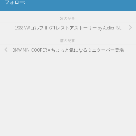
フォロー:
次の記事
1988 VWゴルフⅡ GTI レストアストーリー by Atelier R/L
前の記事
BMW MINI COOPER = ちょっと気になるミニクーパー登場