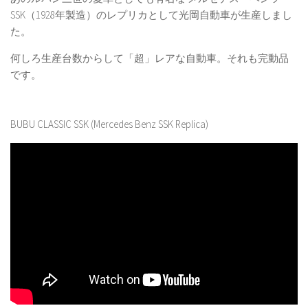
SSK（1928年製造）のレプリカとして光岡自動車が生産しまし
た。
何しろ生産台数からして「超」レアな自動車。それも完動品
です。
BUBU CLASSIC SSK (Mercedes Benz SSK Replica)